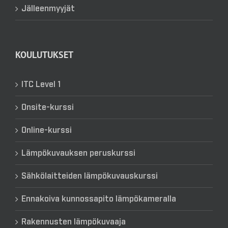
Jälleenmyyjät
KOULUTUKSET
ITC Level 1
Onsite-kurssi
Online-kurssi
Lämpökuvauksen peruskurssi
Sähkölaitteiden lämpökuvauskurssi
Ennakoiva kunnossapito lämpökameralla
Rakennusten lämpökuvaaja