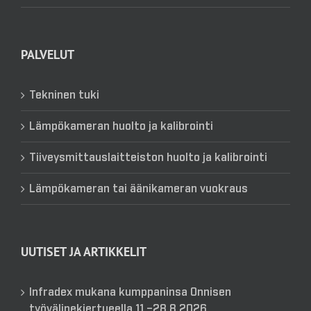
PALVELUT
Tekninen tuki
Lämpökameran huolto ja kalibrointi
Tiiveysmittauslaitteiston huolto ja kalibrointi
Lämpökameran tai äänikameran vuokraus
UUTISET JA ARTIKKELIT
Infradex mukana kumppaninsa Onnisen
työvälinekiertueella 11.–28.8.2026