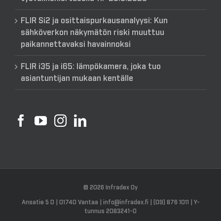
FLIR Si2 ja osittaispurkausanalyysi: Kun
sähköverkon näkymätön riski muuttuu
paikannettavaksi havainnoksi
FLIR i35 ja i65: lämpökamera, joka tuo
asiantuntijan mukaan kentälle
© 2026 Infradex Oy
Ansatie 5 D | 01740 Vantaa | info@infradex.fi | (09) 876 1011 | Y-
tunnus 2083241-0