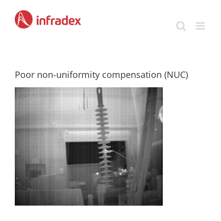
Skip
to
content
Poor non-uniformity compensation (NUC)