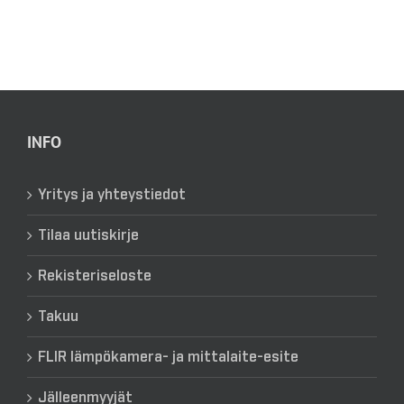
INFO
Yritys ja yhteystiedot
Tilaa uutiskirje
Rekisteriseloste
Takuu
FLIR lämpökamera- ja mittalaite-esite
Jälleenmyyjät