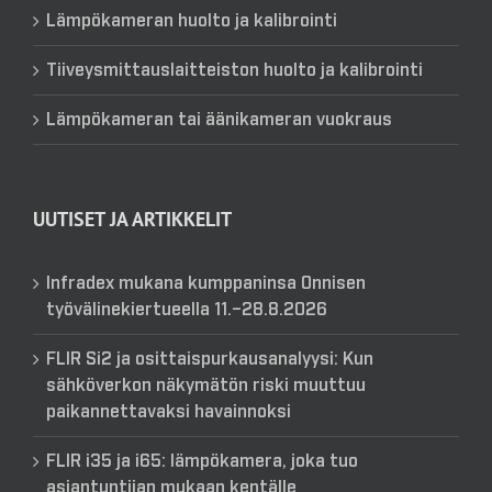
Lämpökameran huolto ja kalibrointi
Tiiveysmittauslaitteiston huolto ja kalibrointi
Lämpökameran tai äänikameran vuokraus
UUTISET JA ARTIKKELIT
Infradex mukana kumppaninsa Onnisen
työvälinekiertueella 11.–28.8.2026
FLIR Si2 ja osittaispurkausanalyysi: Kun
sähköverkon näkymätön riski muuttuu
paikannettavaksi havainnoksi
FLIR i35 ja i65: lämpökamera, joka tuo
asiantuntijan mukaan kentälle