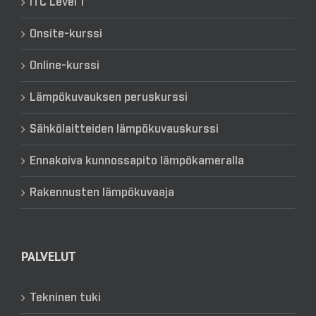
ITC Level 1
Onsite-kurssi
Online-kurssi
Lämpökuvauksen peruskurssi
Sähkölaitteiden lämpökuvauskurssi
Ennakoiva kunnossapito lämpökameralla
Rakennusten lämpökuvaaja
PALVELUT
Tekninen tuki