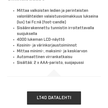
Mittaa valkoisten ledien ja perinteisten
valonlähteiden valaistusvoimakkuus lukseina
(lux) tai Fc:nä (foot-candle)
Sisäänrakennettu tunnistin irroitettavalla
suojuksella
4000 lukeman LCD-näyttö
Kosinin- ja värinkorjaustoiminnot
Mittaa minimi-, maksimi- ja keskiarvon
Automaattinen virrankatkaisu
Sisältää: 2 x AAA-paristo, suojapussi
LT40 DATALEHTI