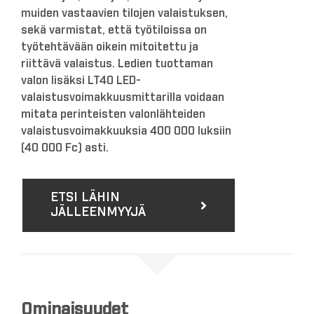
muiden vastaavien tilojen valaistuksen,
sekä varmistat, että työtiloissa on
työtehtävään oikein mitoitettu ja
riittävä valaistus. Ledien tuottaman
valon lisäksi LT40 LED-
valaistusvoimakkuusmittarilla voidaan
mitata perinteisten valonlähteiden
valaistusvoimakkuuksia 400 000 luksiin
(40 000 Fc) asti.
ETSI LÄHIN
JÄLLEENMYYJÄ
Ominaisuudet